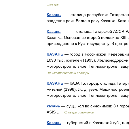
словарь
Казань
— – столица республики Татарстан 
впадения реки Волга в реку Казанка. Ка
Казань
— столица Татарской АССР. Распо
Казанка. Основан во второй половине XIII в
присоединено к Рус. государству. В цен
КАЗАНЬ
— город в Российской Федерации, 
1098 тыс. жителей (1993). Железнодорож
моторостроительное, Теплоконтроль , ва
Энциклопедический словарь
КАЗАНЬ
— КАЗАНЬ, город, столица Татарии,
жителей (1998). Ж. д. узел. Машинострое
моторостроительное, Теплоконтроль , ва
казань
— сущ., кол во синонимов: 3 • город
ASIS …
Словарь синонимов
Казань
— губернский г. Казанской губ., п