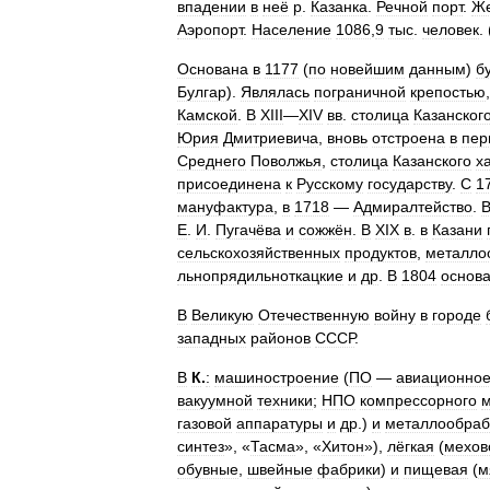
впадении
в
неё
р
.
Казанка
.
Речной
порт
.
Же
Аэропорт
.
Население
1086
,
9
тыс
.
человек
. 
Основана
в
1177
(
по
новейшим
данным
)
б
Булгар
).
Являлась
пограничной
крепостью
Камской
.
В
XIII
—
XIV
вв
.
столица
Казанског
Юрия
Дмитриевича
,
вновь
отстроена
в
пер
Среднего
Поволжья
,
столица
Казанского
х
присоединена
к
Русскому
государству
.
С
1
мануфактура
,
в
1718
—
Адмиралтейство
.
Е
.
И
.
Пугачёва
и
сожжён
.
В
XIX
в
.
в
Казани
сельскохозяйственных
продуктов
,
металло
льнопрядильноткацкие
и
др
.
В
1804
основ
В
Великую
Отечественную
войну
в
городе
западных
районов
СССР
.
В
К
.
:
машиностроение
(
ПО
—
авиационно
вакуумной
техники
;
НПО
компрессорного
газовой
аппаратуры
и
др
.)
и
металлообраб
синтез
», «
Тасма
», «
Хитон
»),
лёгкая
(
мехов
обувные
,
швейные
фабрики
)
и
пищевая
(
м