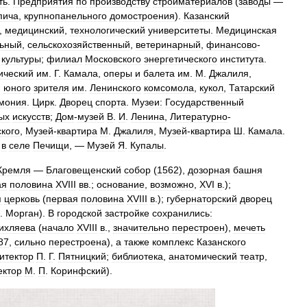
ть
.
Предприятия
по
производству
стройматериалов
(
заводы
—
пича
,
крупнопанельного
домостроения
).
Казанский
,
медицинский
,
технологический
университеты
.
Медицинская
льный
,
сельскохозяйственный
,
ветеринарный
,
финансово
-
культуры
;
филиал
Московского
энергетического
института
.
ический
им
.
Г
.
Камала
,
оперы
и
балета
им
.
М
.
Джалиля
,
,
юного
зрителя
им
.
Ленинского
комсомола
,
кукол
,
Татарский
мония
.
Цирк
.
Дворец
спорта
.
Музеи:
Государственный
ых
искусств
;
Дом
-
музей
В
.
И
.
Ленина
,
Литературно
-
кого
,
Музей
-
квартира
М
.
Джалиля
,
Музей
-
квартира
Ш
.
Камала
.
,
в
селе
Печищи
, —
Музей
Я
.
Купалы
.
Кремля
—
Благовещенский
собор
(
1562
),
дозорная
башня
ая
половина
XVIII
вв
.;
основание
,
возможно
,
XVI
в
.);
я
церковь
(
первая
половина
XVIII
в
.);
губернаторский
дворец
.
Морган
).
В
городской
застройке
сохранились:
ихляева
(
начало
XVIII
в
.,
значительно
перестроен
),
мечеть
87
,
сильно
перестроена
),
а
также
комплекс
Казанского
итектор
П
.
Г
.
Пятницкий
;
библиотека
,
анатомический
театр
,
ектор
М
.
П
.
Коринфский
).