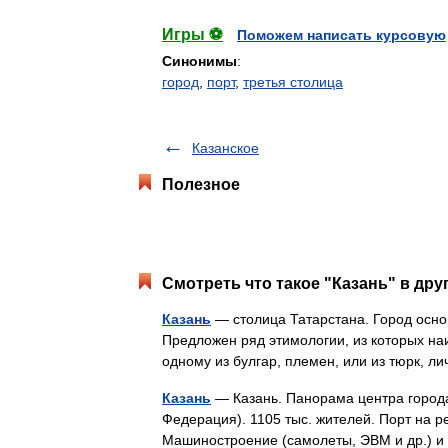
Игры ⚽
Поможем написать курсовую
Синонимы
:
город
,
порт
,
третья столица
Казанское
Полезное
Смотреть что такое "Казань" в дру
Казань
— столица Татарстана. Город основан
Предложен ряд этимологии, из которых на
одному из булгар, племен, или из тюрк,
Казань
— Казань. Панорама центра города.
Федерация). 1105 тыс. жителей. Порт на р
Машиностроение (самолеты, ЭВМ и др.)