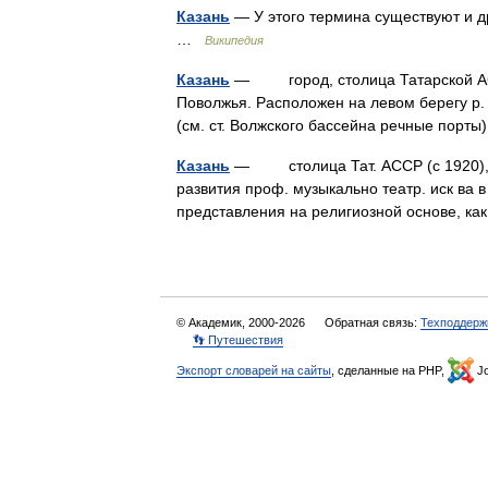
Казань
— У этого термина существуют и дру
…
Википедия
Казань
— город, столица Татарской АСС
Поволжья. Расположен на левом берегу р. 
(см. ст. Волжского бассейна речные п
Казань
— столица Тат. АССР (с 1920), цен
развития проф. музыкально театр. иск ва в 
представления на религиозной основе,
© Академик, 2000-2026
Обратная связь:
Техподдерж
👣 Путешествия
Экспорт словарей на сайты
, сделанные на PHP,
Jo