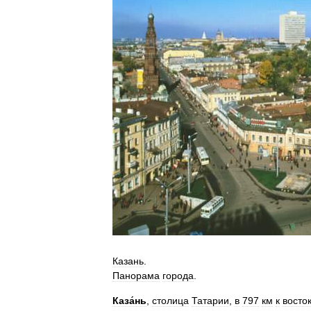
Казань
.
Панорама
города
.
Каза́нь
,
столица
Татарии
,
в
797
км
к
восто