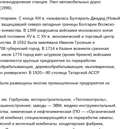
лезнодорожная
станция
.
Узел
автомобильных
дорог
.
(
1996
).
улгарами
.
С
конца
XIII
в
.
называлась
Булгараль
-
Джадид
(
Новый
,
защищавшей
северо
-
западные
границы
Болгарии
Волжско
-
о
княжества
.
В
1399
разрушена
войсками
московского
князя
вой
половине
XV
в
.
С
XV
в
.
экономический
и
торговый
центр
анства
.
В
1552
была
завоёвана
Иваном
Грозным
и
708
губернский
город
.
В
1714
в
Казани
возникла
суконная
В
июле
1774
город
взят
штурмом
(
кроме
Кремля
)
войсками
появляются
крупные
предприятия
по
переработке
обрабатывающие
,
деревообрабатывающие
,
мыловаренные
,
ан
университет
.
В
1920
—
90
столица
Татарской
АССР
.
были
размещены
многие
промышленные
предприятия
из
е
им
.
Горбунова
,
моторостроительное
, «
Теплоконтроль
»,
машиностроения
;
заводы
—
ЭВМ
,
медико
-
инструментальный
,
отка
;
химическая
и
нефтехимическая
(
ПО
— «
Органический
ой
комбинат
,
специализирующийся
на
переработке
овчины
;
ясной
и
молочный
комбинаты
,
кондитерская
фабрика
,