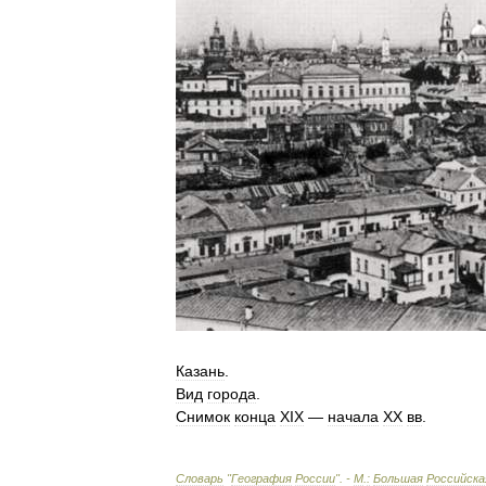
Казань
.
Вид
города
.
Снимок
конца
XIX
—
начала
XX
вв
.
Словарь
"
География
России
". -
М
.
:
Большая
Российска