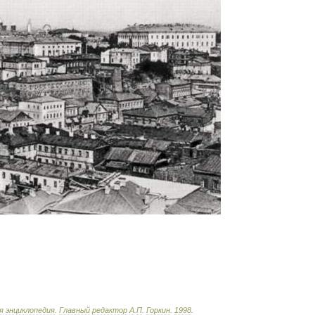
я
энциклопедия
.
Главный
редактор
А
.
П
.
Горкин
.
1998
.