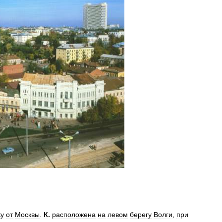
ку
от
Москвы
.
К
.
расположена
на
левом
берегу
Волги
,
при