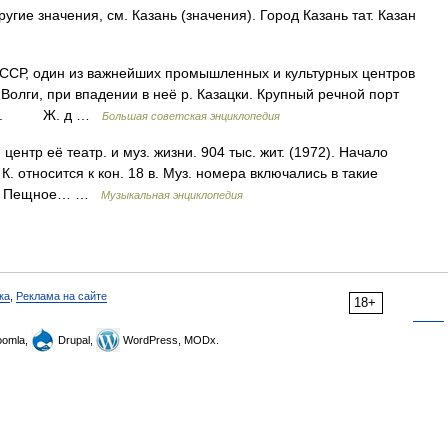
гие значения, см. Казань (значения). Город Казань тат. Казан
Р, один из важнейших промышленных и культурных центров
Волги, при впадении в неё р. Казацки. Крупный речной порт
орты). Ж. д …
Большая советская энциклопедия
тр её театр. и муз. жизни. 904 тыс. жит. (1972). Начало
К. относится к кон. 18 в. Муз. номера включались в такие
 как Пещное… …
Музыкальная энциклопедия
ка
,
Реклама на сайте
18+
omla,
Drupal,
WordPress, MODx.