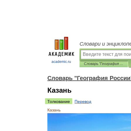
Словари и энциклоп
academic.ru
Словарь "География России"
Словарь "География России
Казань
Толкование
Перевод
Казань