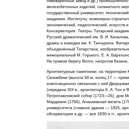
пивоваренный
завод
и
др
.)
промышленнос
железобетонных
изделий
,
силикатного
кир
государственный
университет
,
технический
академия
.
Институты:
инженерно
-
строите
экономический
,
педагогический
,
искусств
и
Консерватория
.
Театры:
Татарский
академ
Русский
драматический
им
.
В
.
И
.
Качалова
драмы
и
комедии
им
.
К
.
Тинчурина
.
Филар
объединённый
Татарстана
;
изобразительн
мемориальный
М
.
Горького
;
Е
.
А
.
Баратынс
На
правом
берегу
Волги
,
напротив
Казани
Архитектурные
памятники:
на
территории
Сююмбеки
(
высота
58
м
;
конец
17
—
прев
композиционно
связанная
с
ней
Дворцова
(
середина
XIX
в
.,
архитекторы
К
.
А
.
Тон
и
В
Петропавловский
собор
(
1723
—
26
),
дом
М
Марджани
(
1766
),
Апанаевская
мечеть
(
17
университета
(
главное
здание
—
1825
,
арх
обсерватория
и
др
. —
все
1830
-
е
гг
.,
архит