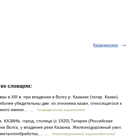
Казачинское
гих словарях:
 в XIII в. при впадении в Волгу р. Казанки (татар. Казан).
иболее убедительны две: из этнонима казан, относящегося к
 личного имени… …
Географическая энциклопедия
 КАЗАНЬ, город, столица (с 1920) Татарии (Российская
еке Волга, у впадения реки Казанка. Железнодорожный узел.
 и металлообработка,… …
Иллюстрированный энциклопедический