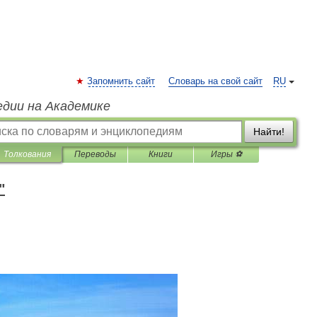
Запомнить сайт
Словарь на свой сайт
RU
едии на Академике
Найти!
Толкования
Переводы
Книги
Игры ⚽
"